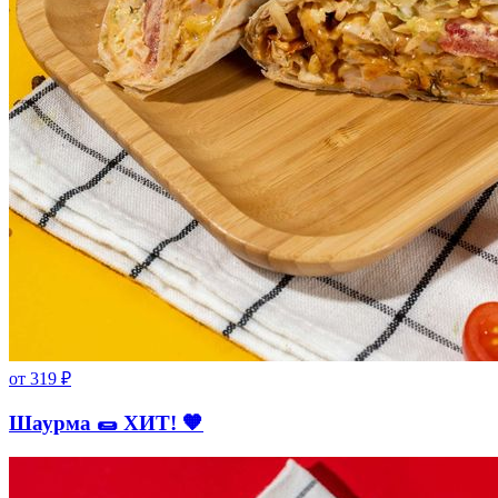
от
319
₽
Шаурма 🌯 ХИТ! 🧡