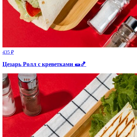
435
₽
Цезарь Ролл с креветками 🌯🍤