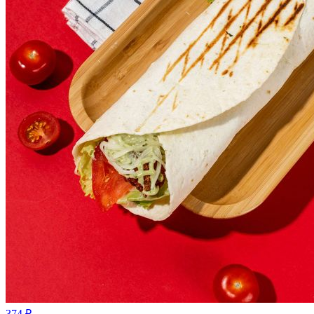
374
₽