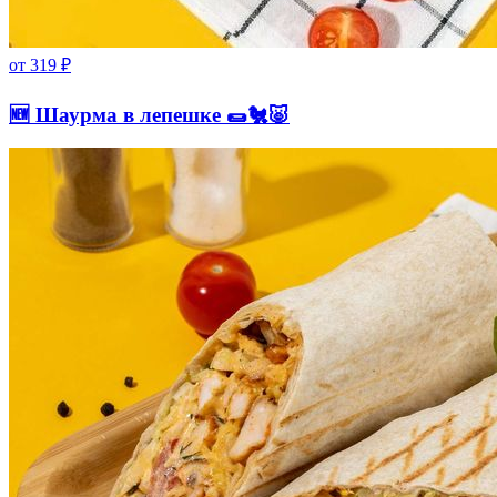
от
319
₽
🆕 Шаурма в лепешке 🌯🐔🐷