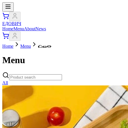
ЕДОВИЧ
Home
Menu
About
News
Home
Menu
🌮🌯🌭
Menu
All