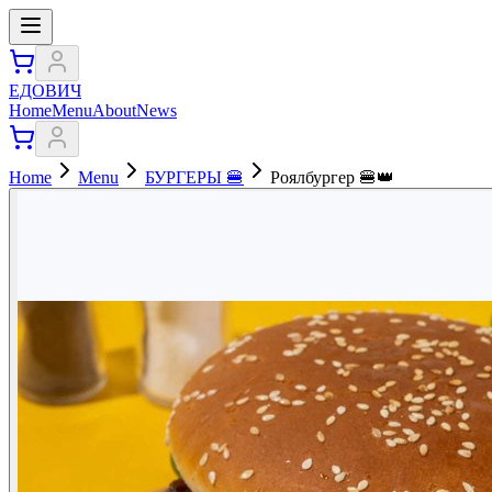
ЕДОВИЧ
Home
Menu
About
News
Home
Menu
БУРГЕРЫ 🍔
Роялбургер 🍔👑